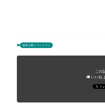
成木の家イベントラン
この
いいね 