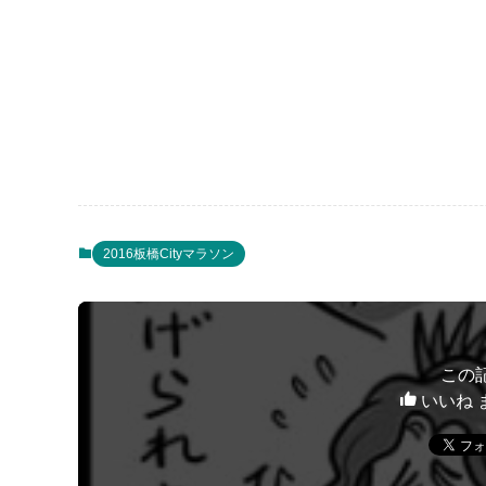
2016板橋Cityマラソン
この
いいね 