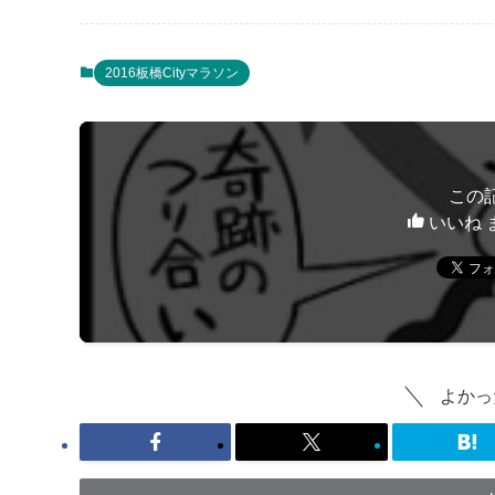
2016板橋Cityマラソン
この
いいね 
よかっ