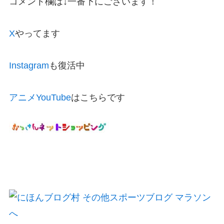
コメント欄は↓一番下にございます！
X
やってます
Instagram
も復活中
アニメYouTube
はこちらです