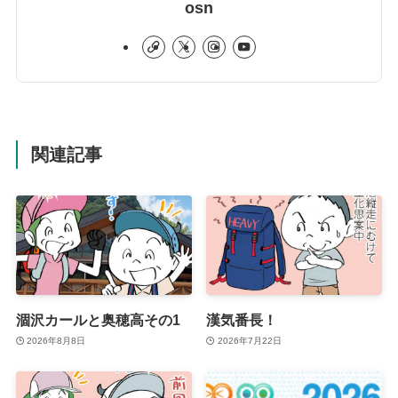
osn
関連記事
涸沢カールと奥穂高その1
漢気番長！
2026年8月8日
2026年7月22日