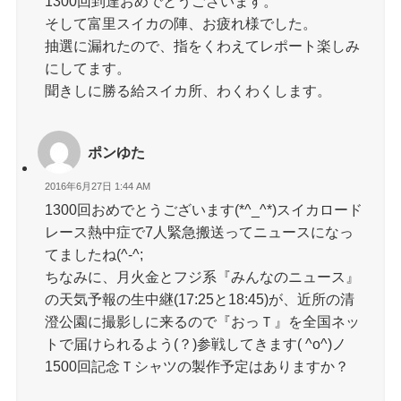
1300回到達おめでとうございます。
そして富里スイカの陣、お疲れ様でした。
抽選に漏れたので、指をくわえてレポート楽しみ
にしてます。
聞きしに勝る給スイカ所、わくわくします。
ポンゆた
2016年6月27日 1:44 AM
1300回おめでとうございます(*^_^*)スイカロード
レース熱中症で7人緊急搬送ってニュースになっ
てましたね(^-^;
ちなみに、月火金とフジ系『みんなのニュース』
の天気予報の生中継(17:25と18:45)が、近所の清
澄公園に撮影しに来るので『おっＴ』を全国ネッ
トで届けられるよう(？)参戦してきます( ^o^)ノ
1500回記念Ｔシャツの製作予定はありますか？