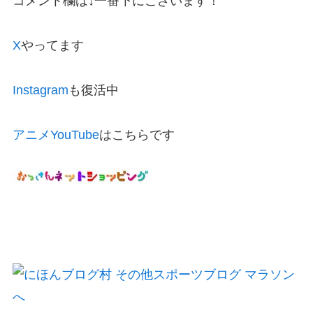
コメント欄は↓一番下にございます！
X
やってます
Instagram
も復活中
アニメYouTube
はこちらです