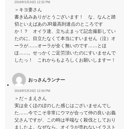
2016年5月24日 12:32 PM
＞キヨ妻さん
書き込みありがとうございます！ な、なんと踏
切といえばあのJR最高到達点のところです
か！？ オイラ達、立ち止まって記念撮影してい
たのに、目立たなくて本当にすいません（泣）オ
ーラが……オーラが全く無いのです……とほ
ほ……。せっかくご足労頂いたのにすいませんで
したっ！ これからもよろしくお願いしますー！
おっさんランナー
2016年5月24日 12:34 PM
＞だ～まえさん
実は全くほのぼのした感じはございませんでし
た……今でこそ非常にウマが合って仲の良いお義
父さんですが、この時は半端なく殺伐としており
ましたよ。なぜなら、オイラが売れないイラスト