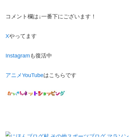
コメント欄は↓一番下にございます！
X
やってます
Instagram
も復活中
アニメYouTube
はこちらです