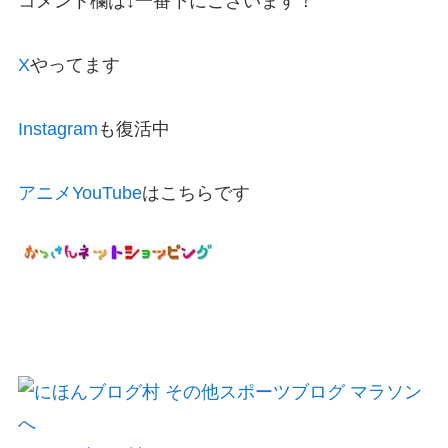
コメント欄は↓一番下にございます！
X
やってます
Instagram
も復活中
アニメYouTube
はこちらです