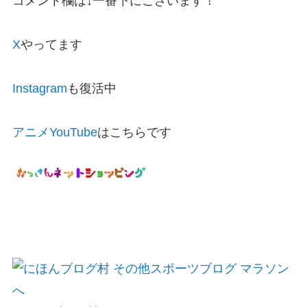
コメント欄は↓一番下にございます！
X
やってます
Instagram
も復活中
アニメYouTube
はこちらです