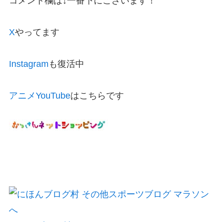
コメント欄は↓一番下にございます！
X
やってます
Instagram
も復活中
アニメYouTube
はこちらです