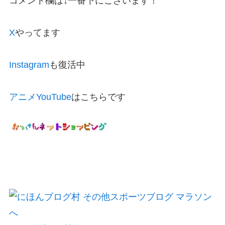
コメント欄は↓一番下にございます！
X
やってます
Instagram
も復活中
アニメYouTube
はこちらです