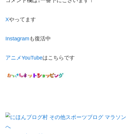
コメント欄は↓一番下にございます！
X
やってます
Instagram
も復活中
アニメYouTube
はこちらです