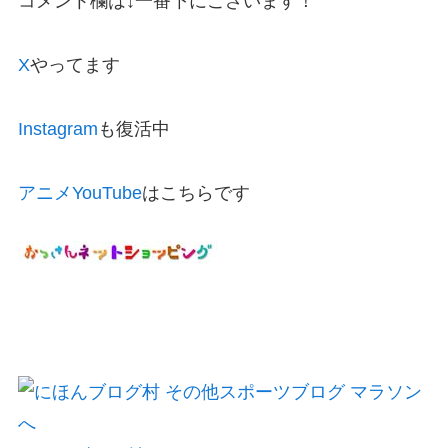
コメント欄は↓一番下にございます！
X
やってます
Instagram
も復活中
アニメYouTube
はこちらです