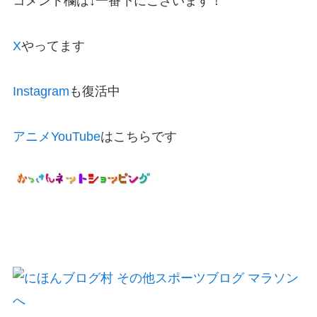
コメント欄は↓一番下にございます！
X
やってます
Instagram
も復活中
アニメYouTube
はこちらです