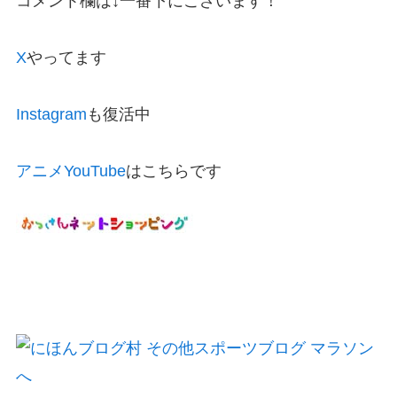
コメント欄は↓一番下にございます！
X
やってます
Instagram
も復活中
アニメYouTube
はこちらです