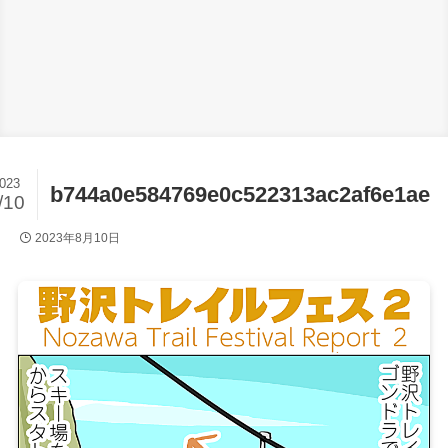
023
b744a0e584769e0c522313ac2af6e1ae
/10
2023年8月10日