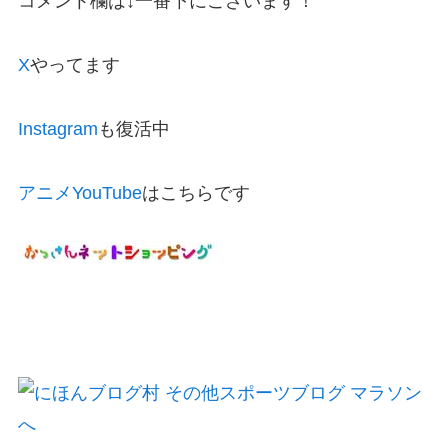
コメント欄は↓一番下にございます！
X
やってます
Instagram
も復活中
アニメYouTube
はこちらです