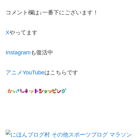
コメント欄は↓一番下にございます！
X
やってます
Instagram
も復活中
アニメYouTube
はこちらです