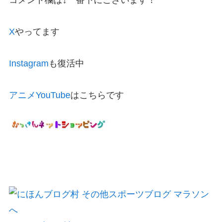
コメント欄は↓一番下にございます！
X
やってます
Instagram
も復活中
アニメYouTube
はこちらです