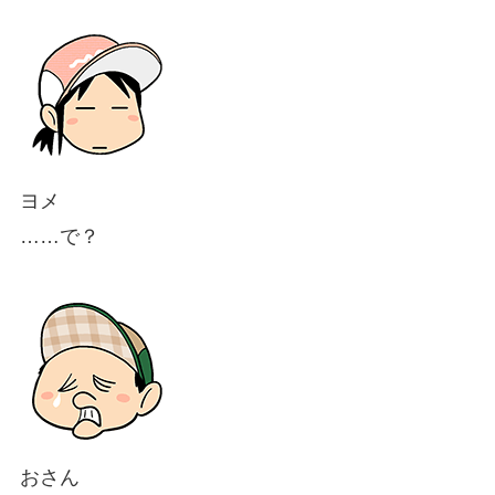
ヨメ
……で？
おさん