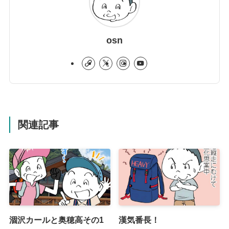
osn
関連記事
涸沢カールと奥穂高その1
漢気番長！