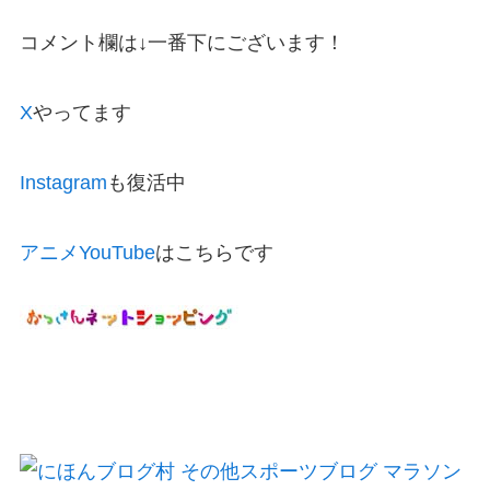
コメント欄は↓一番下にございます！
X
やってます
Instagram
も復活中
アニメYouTube
はこちらです