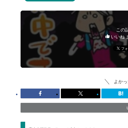
この
いいね 
よかっ