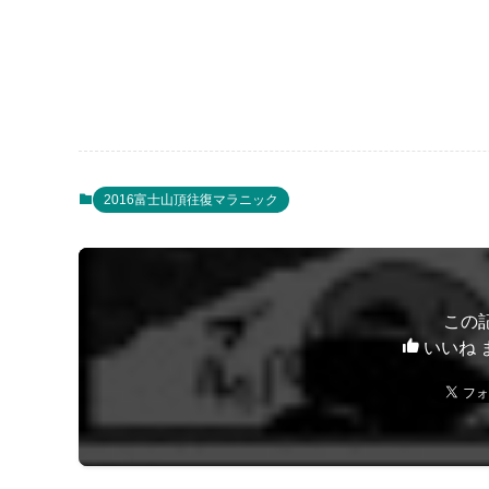
2016富士山頂往復マラニック
この
いいね 