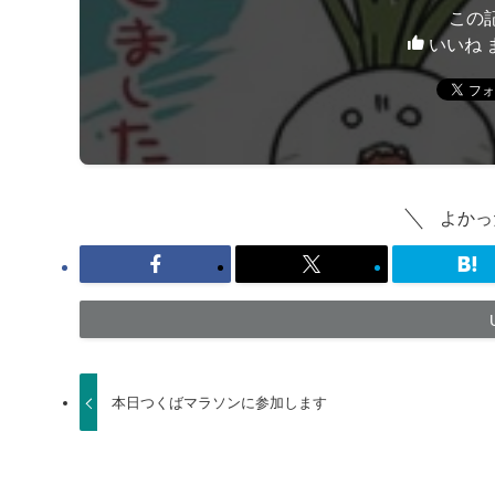
この
いいね 
よかっ
本日つくばマラソンに参加します