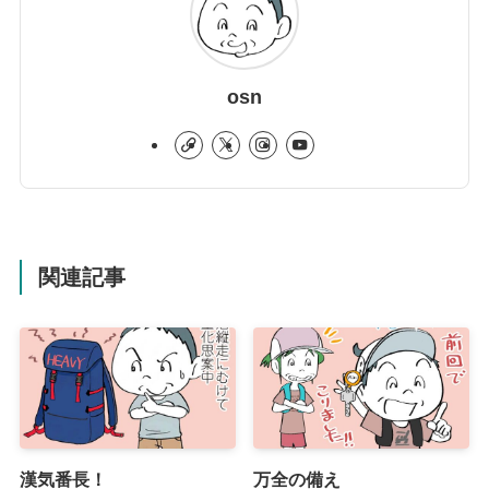
osn
関連記事
漢気番長！
万全の備え